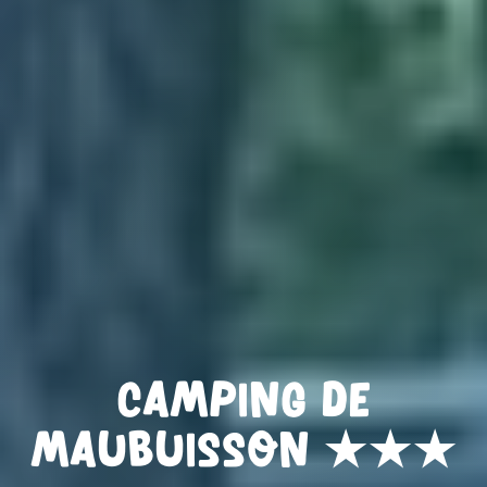
C
a
m
p
i
n
g
d
e
M
a
u
b
u
i
s
s
o
n
★
★
★